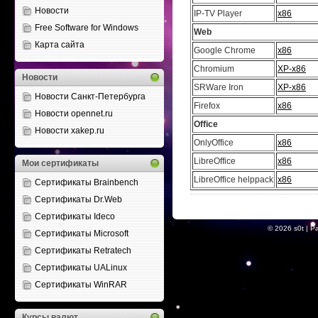
Новости
IP-TV Player
x86
Free Software for Windows
Web
Карта сайта
Google Chrome
x86
Chromium
XP-x86
Новости
SRWare Iron
XP-x86
Новости Санкт-Петербурга
Firefox
x86
Новости opennet.ru
Office
Новости xakep.ru
OnlyOffice
x86
LibreOffice
x86
Мои сертификаты
LibreOffice helppack
x86
Сертификаты Brainbench
Сертификаты Dr.Web
Сертификаты Ideco
© 2026
s0t
| Р
Сертификаты Microsoft
Сертификаты Retratech
Сертификаты UALinux
Сертификаты WinRAR
Курсы валют