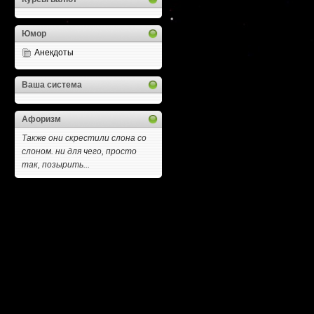
Юмор
Анекдоты
Ваша система
Афоризм
Также они скрестили слона со
слоном. ни для чего, просто
так, позырить...