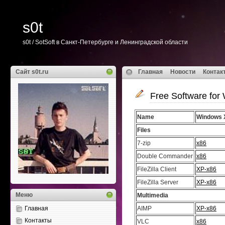
s0t
s0t / SotSoft в Санкт-Петербурге и Ленинградской области
Сайт s0t.ru
Главная
Новости
Контак
Free Software for
Name
Windows 
Files
7-zip
x86
Double Commander
x86
FileZilla Client
XP-x86
FileZilla Server
XP-x86
Меню
Multimedia
Главная
AIMP
XP-x86
Контакты
VLC
x86