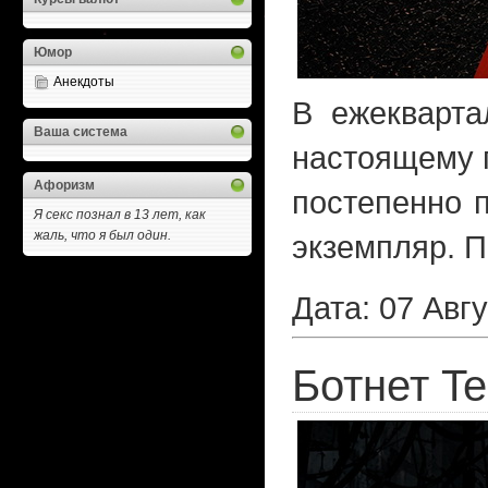
Юмор
Анекдоты
В ежекварта
Ваша система
настоящему п
Афоризм
постепенно 
Я секс познал в 13 лет, как
жаль, что я был один.
экземпляр. П
Дата: 07 Авг
Ботнет T